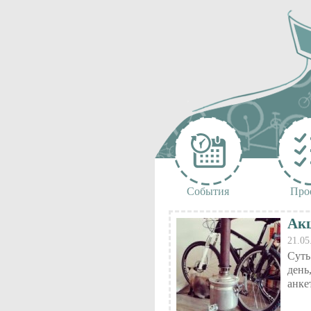
События
Про
Акц
21.05
Суть
день
анке