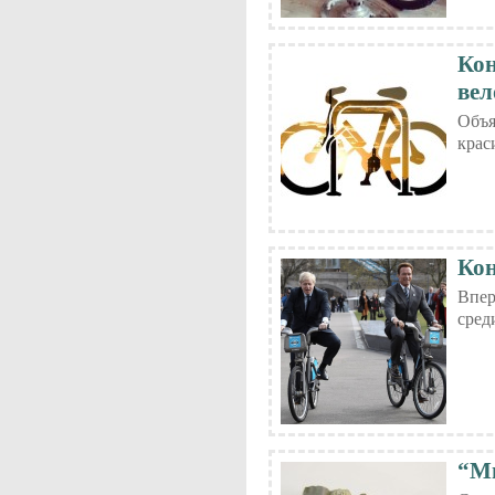
Кон
вел
Объя
крас
Кон
Впер
сред
“Ми